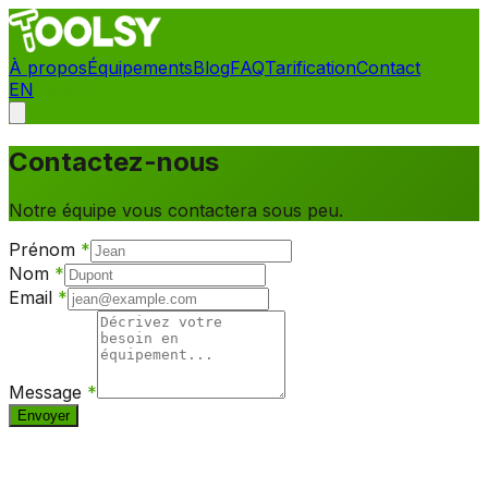
À propos
Équipements
Blog
FAQ
Tarification
Contact
EN
Contact
Contactez-nous
Notre équipe vous contactera sous peu.
Prénom
*
Nom
*
Email
*
Message
*
Envoyer