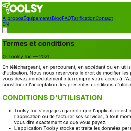
À propos
Équipements
Blog
FAQ
Tarification
Contact
EN
Contact
Termes et conditions
© Toolsy Inc — 2021
En téléchargeant, en parcourant, en accédant ou en utilisa
d'utilisation. Nous nous réservons le droit de modifier le
vous devez immédiatement interrompre votre accès à l'Appli
constituera l'acceptation des présentes conditions d'utilis
CONDITIONS D'UTILISATION
Toolsy Inc s'engage à garantir que l'application est 
l'application ou de facturer ses services, à tout mo
vous dire exactement ce que vous payez.
L'application Toolsy stocke et traite les données per