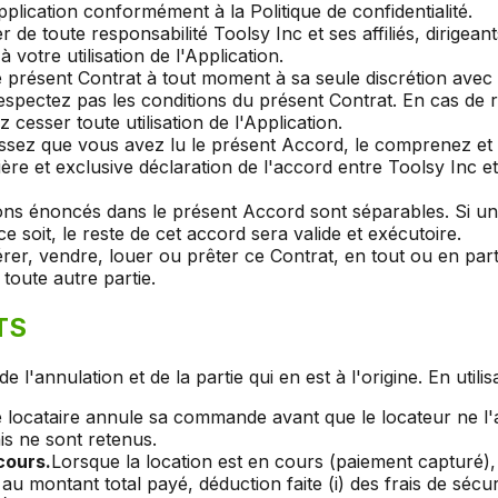
Application conformément à la Politique de confidentialité.
de toute responsabilité Toolsy Inc et ses affiliés, dirigean
 votre utilisation de l'Application.
e présent Contrat à tout moment à sa seule discrétion avec 
pectez pas les conditions du présent Contrat. En cas de rési
cesser toute utilisation de l'Application.
sez que vous avez lu le présent Accord, le comprenez et ac
ère et exclusive déclaration de l'accord entre Toolsy Inc 
ons énoncés dans le présent Accord sont séparables. Si u
ce soit, le reste de cet accord sera valide et exécutoire.
érer, vendre, louer ou prêter ce Contrat, en tout ou en pa
 toute autre partie.
TS
nnulation et de la partie qui en est à l'origine. En utilisa
le locataire annule sa commande avant que le locateur ne l'a
s ne sont retenus.
cours.
Lorsque la location est en cours (paiement capturé),
montant total payé, déduction faite (i) des frais de sécuris