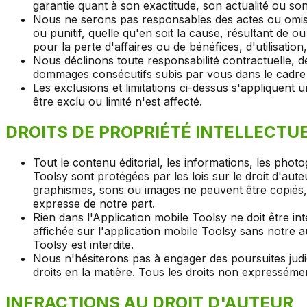
garantie quant à son exactitude, son actualité ou son
Nous ne serons pas responsables des actes ou omissio
ou punitif, quelle qu'en soit la cause, résultant de 
pour la perte d'affaires ou de bénéfices, d'utilisati
Nous déclinons toute responsabilité contractuelle, d
dommages consécutifs subis par vous dans le cadre d
Les exclusions et limitations ci-dessus s'appliquent
être exclu ou limité n'est affecté.
DROITS DE PROPRIÉTÉ INTELLECTU
Tout le contenu éditorial, les informations, les phot
Toolsy sont protégées par les lois sur le droit d'aute
graphismes, sons ou images ne peuvent être copiés, re
expresse de notre part.
Rien dans l'Application mobile Toolsy ne doit être i
affichée sur l'application mobile Toolsy sans notre a
Toolsy est interdite.
Nous n'hésiterons pas à engager des poursuites judi
droits en la matière. Tous les droits non expressém
INFRACTIONS AU DROIT D'AUTEUR