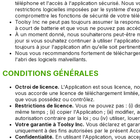
téléphone et l'accès à l'application sécurisé. Nous
restrictions logicielles imposées par le système d'exp
compromettre les fonctions de sécurité de votre tél
Toolsy Inc ne peut pas toujours assumer la responsab
à court de batterie et que vous ne pouvez pas accéde
À un moment donné, nous souhaiterons peut-être met
jour si vous souhaitez continuer à utiliser l'applicat
toujours à jour l'application afin qu'elle soit pertin
Nous vous recommandons fortement de télécharger uniq
l'abri des logiciels malveillants.
CONDITIONS GÉNÉRALES
Octroi de licence.
L'Application est sous licence, n
vous accorde une licence de téléchargement limitée, 
que vous possédez ou contrôlez.
Restrictions de licence.
Vous ne pouvez pas : (i) dis
même temps ; (ii) copier l'Application ; (iii) modifie
autorisation contraire par la loi ; ou (iv) utiliser, lou
Votre garantie à Toolsy Inc.
Vous déclarez et garanti
uniquement à des fins autorisées par le présent Accord 
Confidentialité.
En utilisant l'Application, vous acc