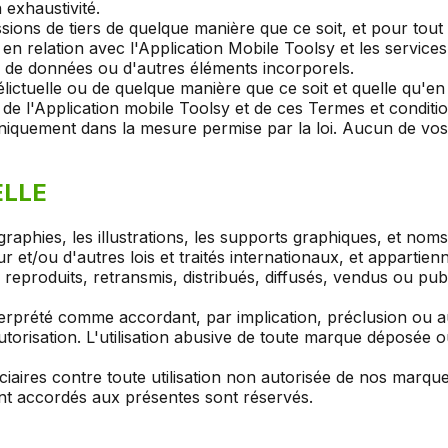
 exhaustivité.
ns de tiers de quelque manière que ce soit, et pour tout d
ou en relation avec l'Application Mobile Toolsy et les servi
on, de données ou d'autres éléments incorporels.
élictuelle ou de quelque manière que ce soit et quelle qu'en
e l'Application mobile Toolsy et de ces Termes et conditio
 uniquement dans la mesure permise par la loi. Aucun de vo
ELLE
ographies, les illustrations, les supports graphiques, et no
ur et/ou d'autres lois et traités internationaux, et apparti
produits, retransmis, distribués, diffusés, vendus ou publi
nterprété comme accordant, par implication, préclusion ou au
utorisation. L'utilisation abusive de toute marque déposée o
ciaires contre toute utilisation non autorisée de nos mar
ent accordés aux présentes sont réservés.