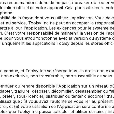
 vous recommandons donc de ne pas jailbreaker ou rooter v
loitation officiel de votre appareil. Cela pourrait rendre vot
éphone.
ilité de la façon dont vous utilisez l'application. Vous dev
r au service, Toolsy Inc ne peut en accepter la responsabi
tre à jour l'application. Les exigences pour le système pe
ion. C'est votre responsabilité de maintenir la version de l'a
ente pour vous et/ou fonctionne avec la version du système d'
uement les applications Toolsy depuis les stores officiels
on vendue, et Toolsy Inc se réserve tous les droits non ex
non exclusive, non transférable, non susceptible de sous-li
tribuer ou rendre disponible l'Application sur un réseau où 
r, adapter, traduire, désosser, décompiler, désassembler ou 
er, prêter, sous-licencier, distribuer ou tenter d'accorder d'au
ssez que : (i) vous avez l'autorité de vous lier au présent ac
; et (iii) votre utilisation de l'Application sera conforme à
eptez que Toolsy Inc puisse collecter et utiliser certaines 