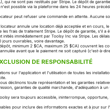
 qui ne sont pas restitués par Stripe. Le dépôt de garantie
est possible via la plateforme dans les 24 heures précédant
ocateur peut refuser une commande en attente. Aucune s
e locateur annule une location déjà acceptée et en cours, le
les frais de traitement Stripe. Le dépôt de garantie, s'il a
initiés immédiatement par Toolsy Inc via Stripe. Les délai
10 jours ouvrables, voire davantage.
 dépôt, minimum 2 $CA, maximum 25 $CA) couvrent les coûts
annulée avant que le paiement ne soit capturé (c'est-à-dire
EXCLUSION DE RESPONSABILITÉ
ions sur l'application et l'utilisation de toutes les installa
ite.
ous déclinons toute représentation et les garanties relative
ssion, garanties de qualité marchande, d'adéquation à un us
oolsy sera toujours accessible, ininterrompue, opportune, 
ables pour inclure des informations exactes et à jour sur 