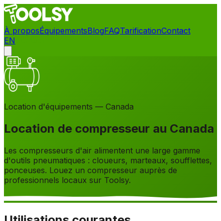
À propos
Équipements
Blog
FAQ
Tarification
Contact
EN
Contact
Location d'équipements — Canada
Location de compresseur au Canada
Les compresseurs d'air alimentent une large gamme
d'outils pneumatiques : cloueurs, marteaux, soufflettes,
ponceuses. Louez un compresseur auprès de
professionnels locaux sur Toolsy.
Utilisations courantes