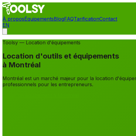
À propos
Équipements
Blog
FAQ
Tarification
Contact
EN
Contact
Toolsy — Location d'équipements
Location d'outils et équipements
à
Montréal
Montréal est un marché majeur pour la location d'équipeme
professionnels pour les entrepreneurs.
Louer un équipement à Montréal